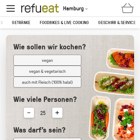
Zum
Hamburg
Inhalt
springen
KS
GETRÄNKE
FOODBIKES & LIVE COOKING
GESCHIRR & SERVICE
Wie sollen wir kochen?
vegan
vegan & vegetarisch
auch mit Fleisch (100% halal)
Wie viele Personen?
Was darf’s sein?